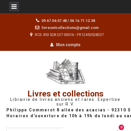
Skip
09.67.04.07.48 / 06.16.71.12.38
to
livresetcollections@gmail.com
content
RCS 450 528 237 00016 - FR12450528237
Mon compte
Livres et collections
Librairie de livres anciens et rares. Expertise
sur R.V.
0