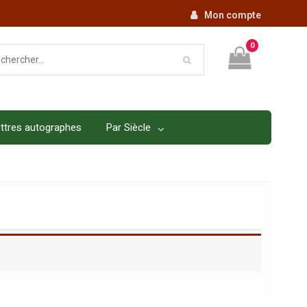
Mon compte
0
ttres autographes
Par Siècle