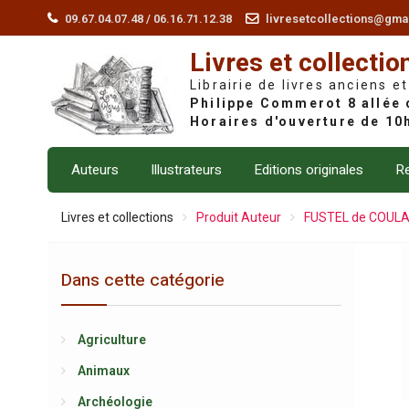
Skip
09.67.04.07.48 / 06.16.71.12.38
livresetcollections@gma
to
Livres et collectio
content
Librairie de livres anciens et
Auteurs
Illustrateurs
Editions originales
Re
Livres et collections
Produit Auteur
FUSTEL de COUL
Dans cette catégorie
Agriculture
Animaux
Archéologie