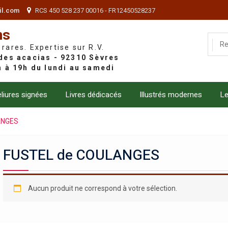
il.com
RCS 450 528 237 00016 - FR12450528237
ns
 rares. Expertise sur R.V.
liures signées
Livres dédicacés
Illustrés modernes
Le
ANGES
FUSTEL de COULANGES
Aucun produit ne correspond à votre sélection.