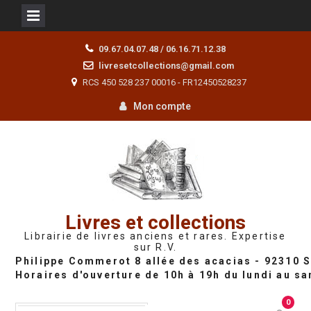
Skip
09.67.04.07.48 / 06.16.71.12.38
to
livresetcollections@gmail.com
content
RCS 450 528 237 00016 - FR12450528237
Mon compte
Livres et collections
Librairie de livres anciens et rares. Expertise
sur R.V.
0