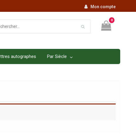
Mon compte
0
ttres autographes
Par Siècle