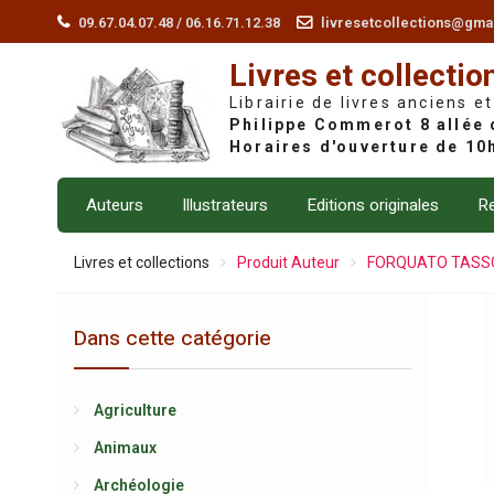
Skip
09.67.04.07.48 / 06.16.71.12.38
livresetcollections@gma
to
Livres et collectio
content
Librairie de livres anciens et
Auteurs
Illustrateurs
Editions originales
Re
Livres et collections
Produit Auteur
FORQUATO TASS
Dans cette catégorie
Agriculture
Animaux
Archéologie