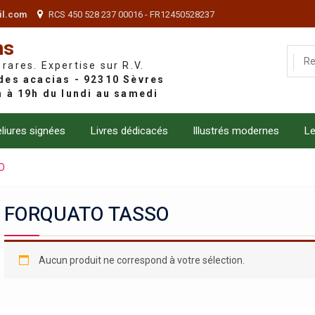
il.com
RCS 450 528 237 00016 - FR12450528237
ns
 rares. Expertise sur R.V.
liures signées
Livres dédicacés
Illustrés modernes
Le
O
FORQUATO TASSO
Aucun produit ne correspond à votre sélection.