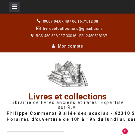
Skip
09.67.04.07.48 / 06.16.71.12.38
to
livresetcollections@gmail.com
content
RCS 450 528 237 00016 - FR12450528237
Mon compte
Livres et collections
Librairie de livres anciens et rares. Expertise
sur R.V.
0