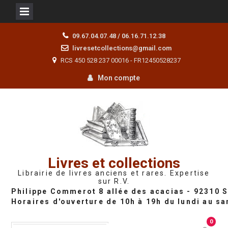
Skip
09.67.04.07.48 / 06.16.71.12.38
to
livresetcollections@gmail.com
content
RCS 450 528 237 00016 - FR12450528237
Mon compte
Livres et collections
Librairie de livres anciens et rares. Expertise
sur R.V.
0