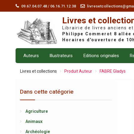
Skip
09.67.04.07.48 / 06.16.71.12.38
livresetcollections@gma
to
Livres et collectio
content
Librairie de livres anciens et
Auteurs
Illustrateurs
Editions originales
Re
Livres et collections
Produit Auteur
FABRE Gladys
Dans cette catégorie
Agriculture
Animaux
Archéologie