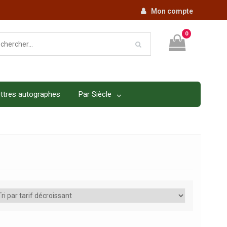
Mon compte
0
ttres autographes
Par Siècle