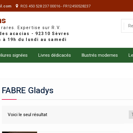
il.com
RCS 450 528 237 00016 - FR12450528237
ns
 rares. Expertise sur R.V.
liures signées
Livres dédicacés
Illustrés modernes
Le
FABRE Gladys
Voici le seul résultat