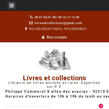
Skip
09.67.04.07.48 / 06.16.71.12.38
to
livresetcollections@gmail.com
content
RCS 450 528 237 00016 - FR12450528237
Mon compte
Livres et collections
Librairie de livres anciens et rares. Expertise
sur R.V.
0