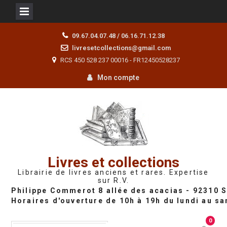
Skip
09.67.04.07.48 / 06.16.71.12.38
to
livresetcollections@gmail.com
content
RCS 450 528 237 00016 - FR12450528237
Mon compte
Livres et collections
Librairie de livres anciens et rares. Expertise
sur R.V.
0