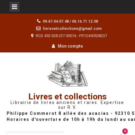
Skip
09.67.04.07.48 / 06.16.71.12.38
to
livresetcollections@gmail.com
content
RCS 450 528 237 00016 - FR12450528237
Mon compte
Livres et collections
Librairie de livres anciens et rares. Expertise
sur R.V.
0