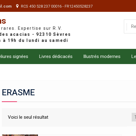
il.com
RCS 450 528 237 00016 - FR12450528237
ns
 rares. Expertise sur R.V.
liures signées
Livres dédicacés
Illustrés modernes
Le
ERASME
Voici le seul résultat