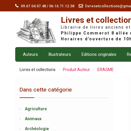
Skip
09.67.04.07.48 / 06.16.71.12.38
livresetcollections@gma
to
Livres et collectio
content
Librairie de livres anciens et
Auteurs
Illustrateurs
Editions originales
Re
Livres et collections
Produit Auteur
ERASME
Dans cette catégorie
Agriculture
Animaux
Archéologie