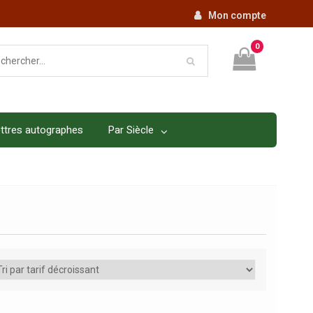
Mon compte
0
ttres autographes
Par Siècle