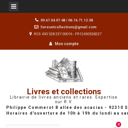
Skip
09.67.04.07.48 / 06.16.71.12.38
to
livresetcollections@gmail.com
content
RCS 450 528 237 00016 - FR12450528237
Mon compte
Livres et collections
Librairie de livres anciens et rares. Expertise
sur R.V.
0