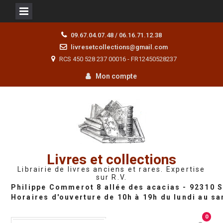
Skip
09.67.04.07.48 / 06.16.71.12.38
to
livresetcollections@gmail.com
content
RCS 450 528 237 00016 - FR12450528237
Mon compte
Livres et collections
Librairie de livres anciens et rares. Expertise
sur R.V.
0