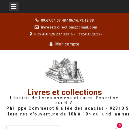
Skip
09.67.04.07.48 / 06.16.71.12.38
to
livresetcollections@gmail.com
content
RCS 450 528 237 00016 - FR12450528237
Mon compte
Livres et collections
Librairie de livres anciens et rares. Expertise
sur R.V.
0