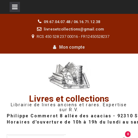
Skip
09.67.04.07.48 / 06.16.71.12.38
to
livresetcollections@gmail.com
content
RCS 450 528 237 00016 - FR12450528237
Mon compte
Livres et collections
Librairie de livres anciens et rares. Expertise
sur R.V.
0