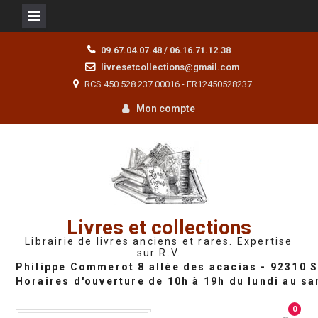
Skip
09.67.04.07.48 / 06.16.71.12.38
to
livresetcollections@gmail.com
content
RCS 450 528 237 00016 - FR12450528237
Mon compte
Livres et collections
Librairie de livres anciens et rares. Expertise
sur R.V.
0