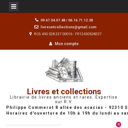
Skip
09.67.04.07.48 / 06.16.71.12.38
to
livresetcollections@gmail.com
content
RCS 450 528 237 00016 - FR12450528237
Mon compte
Livres et collections
Librairie de livres anciens et rares. Expertise
sur R.V.
0