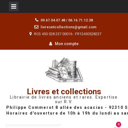
Skip
09.67.04.07.48 / 06.16.71.12.38
to
livresetcollections@gmail.com
content
RCS 450 528 237 00016 - FR12450528237
Mon compte
Livres et collections
Librairie de livres anciens et rares. Expertise
sur R.V.
0