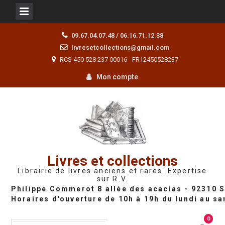
Skip
09.67.04.07.48 / 06.16.71.12.38
to
livresetcollections@gmail.com
content
RCS 450 528 237 00016 - FR12450528237
Mon compte
Livres et collections
Librairie de livres anciens et rares. Expertise
sur R.V.
0