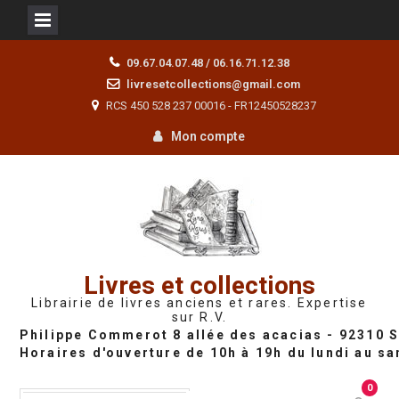
Skip
09.67.04.07.48 / 06.16.71.12.38
to
livresetcollections@gmail.com
content
RCS 450 528 237 00016 - FR12450528237
Mon compte
Livres et collections
Librairie de livres anciens et rares. Expertise
sur R.V.
0