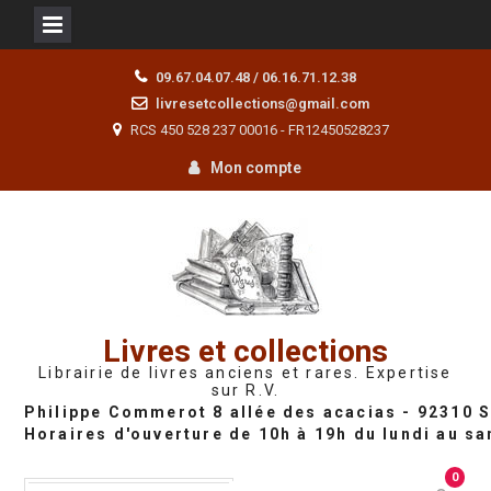
Skip
09.67.04.07.48 / 06.16.71.12.38
to
livresetcollections@gmail.com
content
RCS 450 528 237 00016 - FR12450528237
Mon compte
Livres et collections
Librairie de livres anciens et rares. Expertise
sur R.V.
0