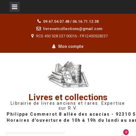
Skip
09.67.04.07.48 / 06.16.71.12.38
to
livresetcollections@gmail.com
content
RCS 450 528 237 00016 - FR12450528237
Mon compte
Livres et collections
Librairie de livres anciens et rares. Expertise
sur R.V.
0