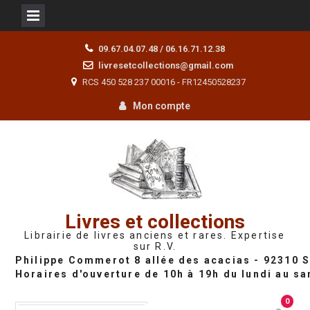
Skip
09.67.04.07.48 / 06.16.71.12.38
to
livresetcollections@gmail.com
content
RCS 450 528 237 00016 - FR12450528237
Mon compte
Livres et collections
Librairie de livres anciens et rares. Expertise
sur R.V.
0