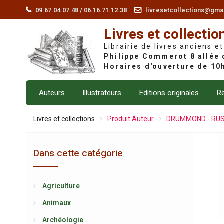
Skip
09.67.04.07.48 / 06.16.71.12.38
livresetcollections@gma
to
Livres et collectio
content
Librairie de livres anciens et
Auteurs
Illustrateurs
Editions originales
Re
Livres et collections
Produit Auteur
DRUMMOND - RUSS
Dans cette catégorie
Agriculture
Animaux
Archéologie