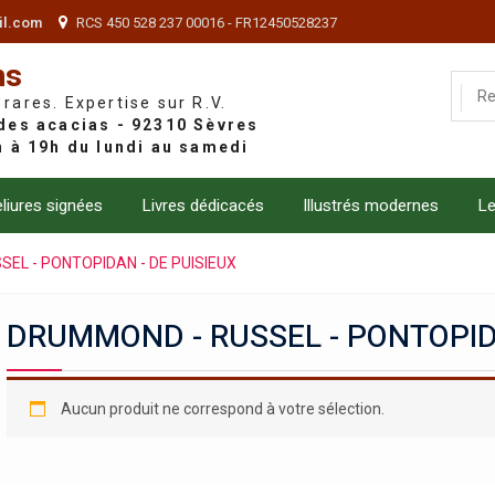
il.com
RCS 450 528 237 00016 - FR12450528237
ns
 rares. Expertise sur R.V.
liures signées
Livres dédicacés
Illustrés modernes
Le
EL - PONTOPIDAN - DE PUISIEUX
DRUMMOND - RUSSEL - PONTOPIDA
Aucun produit ne correspond à votre sélection.