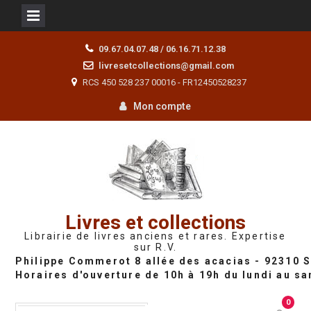
Skip
09.67.04.07.48 / 06.16.71.12.38
to
livresetcollections@gmail.com
content
RCS 450 528 237 00016 - FR12450528237
Mon compte
Livres et collections
Librairie de livres anciens et rares. Expertise
sur R.V.
0