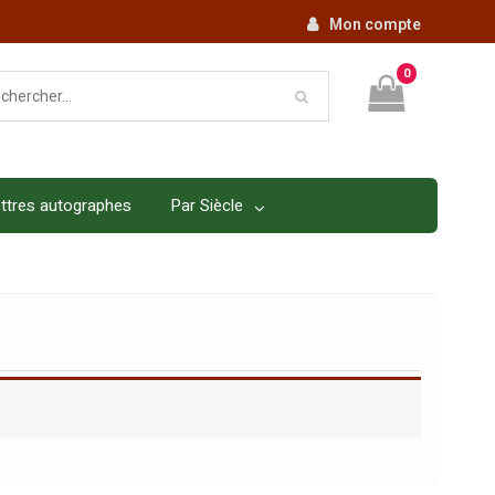
Mon compte
0
ttres autographes
Par Siècle