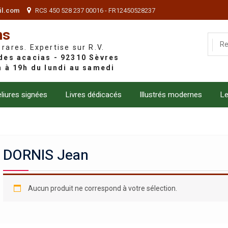
il.com
RCS 450 528 237 00016 - FR12450528237
ns
 rares. Expertise sur R.V.
liures signées
Livres dédicacés
Illustrés modernes
Le
DORNIS Jean
Aucun produit ne correspond à votre sélection.