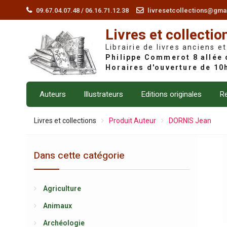
Skip
09.67.04.07.48 / 06.16.71.12.38
livresetcollections@gma
to
Livres et collectio
content
Librairie de livres anciens et
Auteurs
Illustrateurs
Editions originales
Re
Livres et collections
Produit Auteur
DORNIS Jean
Dans cette catégorie
Agriculture
Animaux
Archéologie