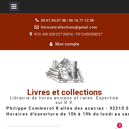
Skip
09.67.04.07.48 / 06.16.71.12.38
to
livresetcollections@gmail.com
content
RCS 450 528 237 00016 - FR12450528237
Mon compte
Livres et collections
Librairie de livres anciens et rares. Expertise
sur R.V.
0