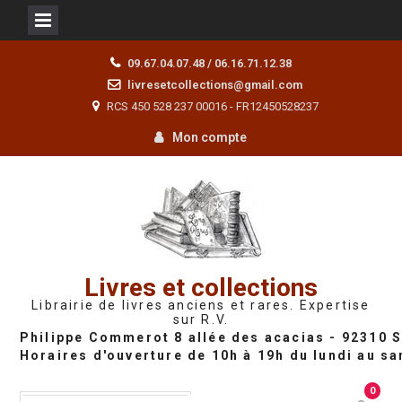
Skip
09.67.04.07.48 / 06.16.71.12.38
to
livresetcollections@gmail.com
content
RCS 450 528 237 00016 - FR12450528237
Mon compte
Livres et collections
Librairie de livres anciens et rares. Expertise
sur R.V.
0