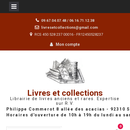
Skip
09.67.04.07.48 / 06.16.71.12.38
to
livresetcollections@gmail.com
content
RCS 450 528 237 00016 - FR12450528237
Mon compte
Livres et collections
Librairie de livres anciens et rares. Expertise
sur R.V.
0