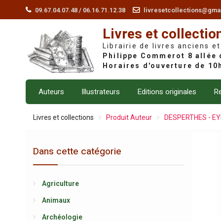
Skip
09.67.04.07.48 / 06.16.71.12.38
livresetcollections@gma
to
Livres et collectio
content
Librairie de livres anciens et
Auteurs
Illustrateurs
Editions originales
Re
Livres et collections
Produit Auteur
DESPERTHES - EY
Dans cette catégorie
Agriculture
Animaux
Archéologie