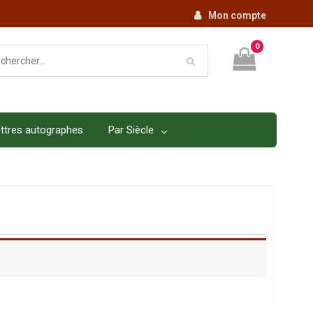
Mon compte
0
ttres autographes
Par Siècle