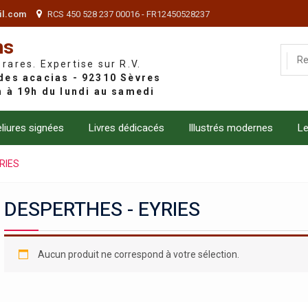
il.com
RCS 450 528 237 00016 - FR12450528237
ns
 rares. Expertise sur R.V.
liures signées
Livres dédicacés
Illustrés modernes
Le
RIES
DESPERTHES - EYRIES
Aucun produit ne correspond à votre sélection.