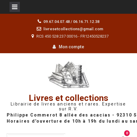
Skip
09.67.04.07.48 / 06.16.71.12.38
to
livresetcollections@gmail.com
content
RCS 450 528 237 00016 - FR12450528237
Mon compte
Livres et collections
Librairie de livres anciens et rares. Expertise
sur R.V.
0