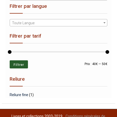
Filtrer par langue
Toute Langue
Filtrer par tarif
Prix
Prix
Filtrer
Prix :
40€
—
50€
min
max
Reliure
Reliure fine
(1)
Livres et collections 2003-2019
Conditions générales de