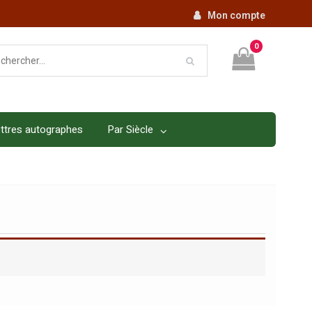
Mon compte
0
ttres autographes
Par Siècle