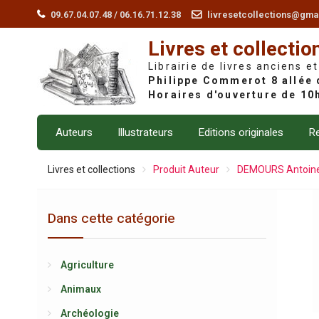
Skip
09.67.04.07.48 / 06.16.71.12.38
livresetcollections@gma
to
Livres et collectio
content
Librairie de livres anciens et
Auteurs
Illustrateurs
Editions originales
Re
Livres et collections
Produit Auteur
DEMOURS Antoine
Dans cette catégorie
Agriculture
Animaux
Archéologie