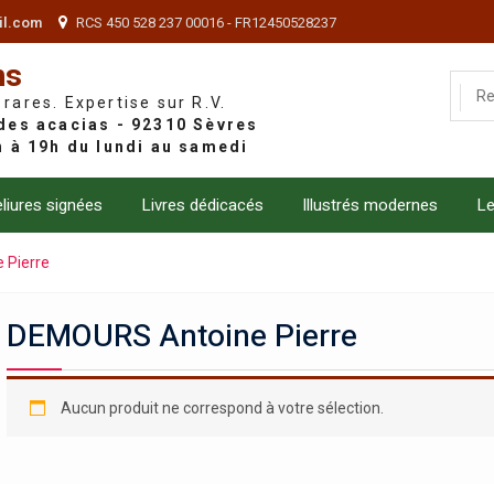
il.com
RCS 450 528 237 00016 - FR12450528237
ns
 rares. Expertise sur R.V.
liures signées
Livres dédicacés
Illustrés modernes
Le
 Pierre
DEMOURS Antoine Pierre
Aucun produit ne correspond à votre sélection.