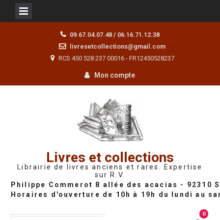
Skip
09.67.04.07.48 / 06.16.71.12.38
to
livresetcollections@gmail.com
content
RCS 450 528 237 00016 - FR12450528237
Mon compte
Livres et collections
Librairie de livres anciens et rares. Expertise
sur R.V.
0