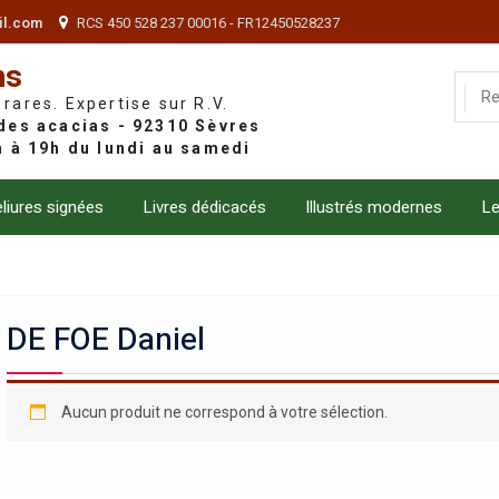
il.com
RCS 450 528 237 00016 - FR12450528237
ns
 rares. Expertise sur R.V.
liures signées
Livres dédicacés
Illustrés modernes
Le
DE FOE Daniel
Aucun produit ne correspond à votre sélection.