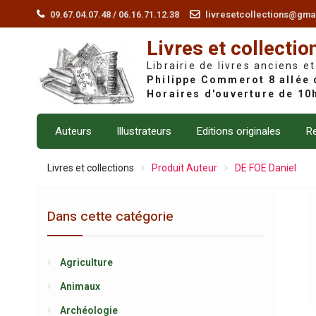
Skip
09.67.04.07.48 / 06.16.71.12.38
livresetcollections@gma
to
Livres et collectio
content
Librairie de livres anciens et
Auteurs
Illustrateurs
Editions originales
Re
Livres et collections
Produit Auteur
DE FOE Daniel
Dans cette catégorie
Agriculture
Animaux
Archéologie