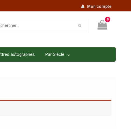
Mon compte
0
ttres autographes
Par Siècle