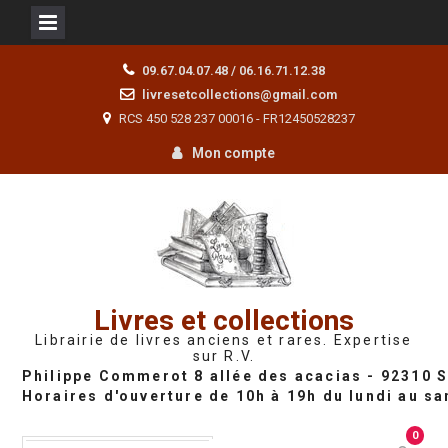
Skip
09.67.04.07.48 / 06.16.71.12.38
to
livresetcollections@gmail.com
content
RCS 450 528 237 00016 - FR12450528237
Mon compte
Livres et collections
Librairie de livres anciens et rares. Expertise
sur R.V.
0