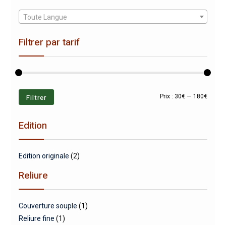
Toute Langue
Filtrer par tarif
Prix
Prix
Filtrer
Prix :
30€
—
180€
min
max
Edition
Edition originale
(2)
Reliure
Couverture souple
(1)
Reliure fine
(1)