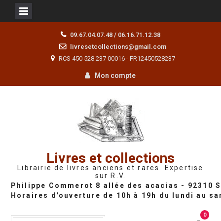
Skip
09.67.04.07.48 / 06.16.71.12.38
to
livresetcollections@gmail.com
content
RCS 450 528 237 00016 - FR12450528237
Mon compte
Livres et collections
Librairie de livres anciens et rares. Expertise
sur R.V.
0