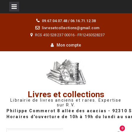
Skip
09.67.04.07.48 / 06.16.71.12.38
to
livresetcollections@gmail.com
content
RCS 450 528 237 00016 - FR12450528237
Mon compte
Livres et collections
Librairie de livres anciens et rares. Expertise
sur R.V.
0