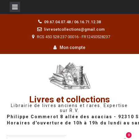
Skip
09.67.04.07.48 / 06.16.71.12.38
to
livresetcollections@gmail.com
content
RCS 450 528 237 00016 - FR12450528237
Mon compte
Livres et collections
Librairie de livres anciens et rares. Expertise
sur R.V.
0