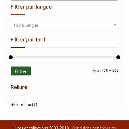
Filtrer par langue
Toute Langue
Filtrer par tarif
Prix
Prix
Filtrer
Prix :
40€
—
50€
min
max
Reliure
Reliure fine
(1)
Livres et collections 2003-2019
Conditions générales de