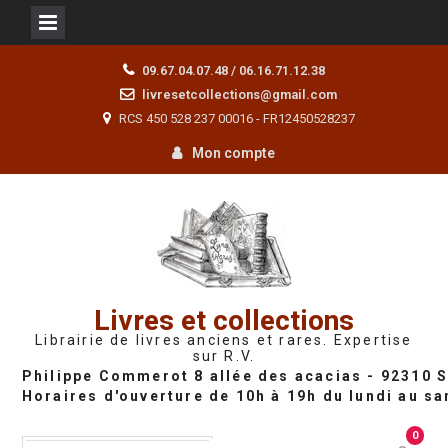
Skip
09.67.04.07.48 / 06.16.71.12.38
to
livresetcollections@gmail.com
content
RCS 450 528 237 00016 - FR12450528237
Mon compte
Livres et collections
Librairie de livres anciens et rares. Expertise
sur R.V.
0