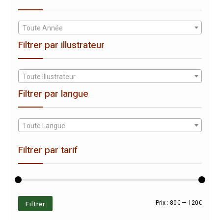
Toute Année
Filtrer par illustrateur
Toute Illustrateur
Filtrer par langue
Toute Langue
Filtrer par tarif
Prix
Prix
Filtrer
Prix :
80€
—
120€
min
max