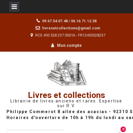
Skip
09.67.04.07.48 / 06.16.71.12.38
to
livresetcollections@gmail.com
content
RCS 450 528 237 00016 - FR12450528237
Mon compte
Livres et collections
Librairie de livres anciens et rares. Expertise
sur R.V.
0