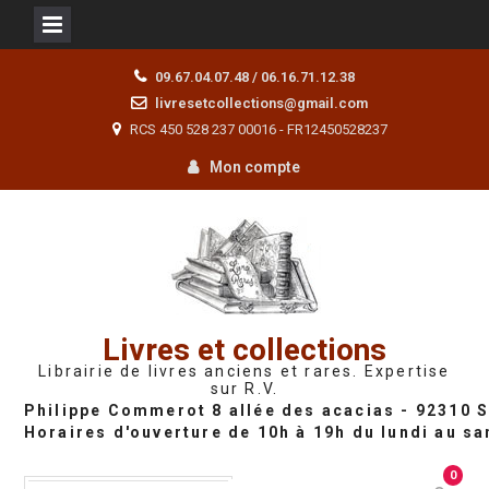
Skip
09.67.04.07.48 / 06.16.71.12.38
to
livresetcollections@gmail.com
content
RCS 450 528 237 00016 - FR12450528237
Mon compte
Livres et collections
Librairie de livres anciens et rares. Expertise
sur R.V.
0