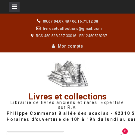
Skip
09.67.04.07.48 / 06.16.71.12.38
to
livresetcollections@gmail.com
content
RCS 450 528 237 00016 - FR12450528237
Mon compte
Livres et collections
Librairie de livres anciens et rares. Expertise
sur R.V.
0