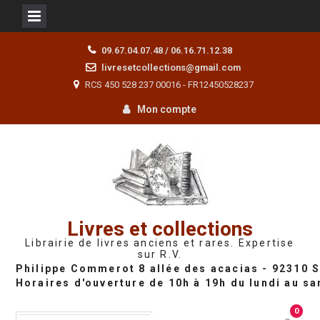
Skip
09.67.04.07.48 / 06.16.71.12.38
to
livresetcollections@gmail.com
content
RCS 450 528 237 00016 - FR12450528237
Mon compte
Livres et collections
Librairie de livres anciens et rares. Expertise
sur R.V.
0