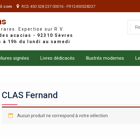
il.com
RCS 450 528 237 00016 - FR12450528237
ns
 rares. Expertise sur R.V.
liures signées
Livres dédicacés
Illustrés modernes
Le
CLAS Fernand
Aucun produit ne correspond à votre sélection.