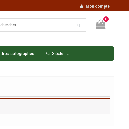
Mon compte
0
ttres autographes
Par Siècle