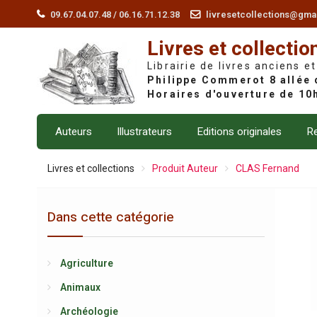
Skip
09.67.04.07.48 / 06.16.71.12.38
livresetcollections@gma
to
Livres et collectio
content
Librairie de livres anciens et
Auteurs
Illustrateurs
Editions originales
Re
Livres et collections
Produit Auteur
CLAS Fernand
Dans cette catégorie
Agriculture
Animaux
Archéologie