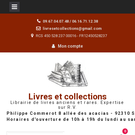
Skip
09.67.04.07.48 / 06.16.71.12.38
to
livresetcollections@gmail.com
content
RCS 450 528 237 00016 - FR12450528237
Mon compte
Livres et collections
Librairie de livres anciens et rares. Expertise
sur R.V.
0