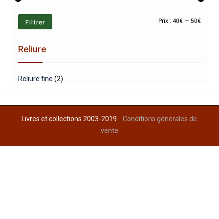
Prix
Prix
Filtrer
Prix :
40€
—
50€
min
max
Reliure
Reliure fine
(2)
Livres et collections 2003-2019
Conditions générales de
vente