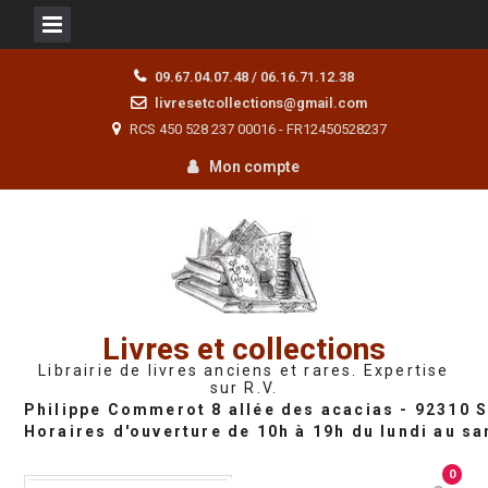
Skip
09.67.04.07.48 / 06.16.71.12.38
to
livresetcollections@gmail.com
content
RCS 450 528 237 00016 - FR12450528237
Mon compte
Livres et collections
Librairie de livres anciens et rares. Expertise
sur R.V.
0