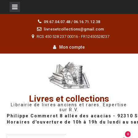
Skip
09.67.04.07.48 / 06.16.71.12.38
to
livresetcollections@gmail.com
content
RCS 450 528 237 00016 - FR12450528237
Mon compte
Livres et collections
Librairie de livres anciens et rares. Expertise
sur R.V.
0