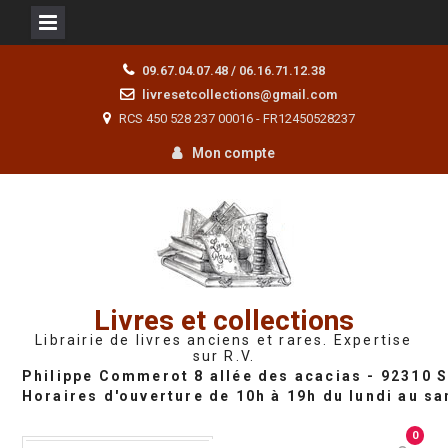
Skip
09.67.04.07.48 / 06.16.71.12.38
to
livresetcollections@gmail.com
content
RCS 450 528 237 00016 - FR12450528237
Mon compte
Livres et collections
Librairie de livres anciens et rares. Expertise
sur R.V.
0