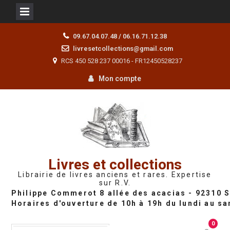
Skip
09.67.04.07.48 / 06.16.71.12.38
to
livresetcollections@gmail.com
content
RCS 450 528 237 00016 - FR12450528237
Mon compte
Livres et collections
Librairie de livres anciens et rares. Expertise
sur R.V.
0