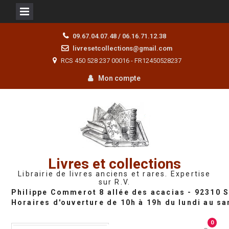
Skip
09.67.04.07.48 / 06.16.71.12.38
to
livresetcollections@gmail.com
content
RCS 450 528 237 00016 - FR12450528237
Mon compte
Livres et collections
Librairie de livres anciens et rares. Expertise
sur R.V.
0